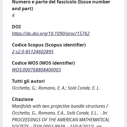
Numero e parte del fascicolo (Issue number
and part)
4
DOI
https://dx.doi.org/10.1090/proc/15762
Codice Scopus (Scopus identifier)
2-s2.0-85124602895
Codice WOS (WOS identifier)
WOS:000768808400003
Tutti gli autori
Occhetta, G.; Romano, E. A.; Solá Conde, E. L.
Citazione
Manifolds with two projective bundle structures /
Occhetta, G., Romano, E.A., Solá Conde, E.L.. - In:
PROCEEDINGS OF THE AMERICAN MATHEMATICAL
SOCIETY. - ISSN 0002-9939. - 150:4(2022), pp.