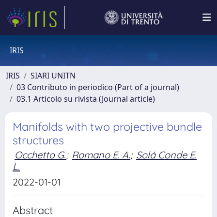
IRIS
IRIS
SIARI UNITN
03 Contributo in periodico (Part of a journal)
03.1 Articolo su rivista (Journal article)
Manifolds with two projective bundle
structures
Occhetta G.
;
Romano E. A.
;
Solá Conde E.
L.
2022-01-01
Abstract