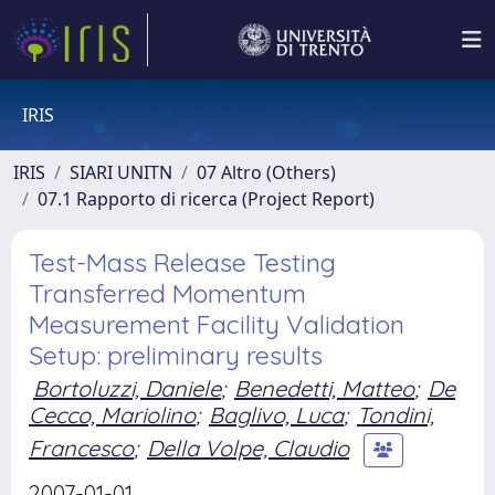
IRIS
IRIS
SIARI UNITN
07 Altro (Others)
07.1 Rapporto di ricerca (Project Report)
Test-Mass Release Testing
Transferred Momentum
Measurement Facility Validation
Setup: preliminary results
Bortoluzzi, Daniele
;
Benedetti, Matteo
;
De
Cecco, Mariolino
;
Baglivo, Luca
;
Tondini,
Francesco
;
Della Volpe, Claudio
2007-01-01