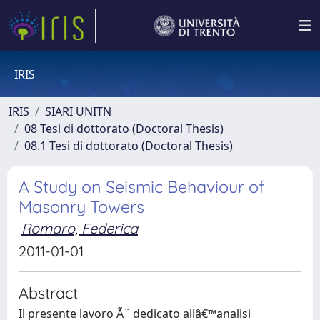
IRIS
IRIS
SIARI UNITN
08 Tesi di dottorato (Doctoral Thesis)
08.1 Tesi di dottorato (Doctoral Thesis)
A Study on Seismic Behaviour of
Masonry Towers
Romaro, Federica
2011-01-01
Abstract
Il presente lavoro Ã¨ dedicato allâ€™analisi