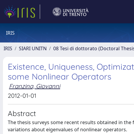
IRIS
IRIS
SIARI UNITN
08 Tesi di dottorato (Doctoral Thesi
Existence, Uniqueness, Optimizat
some Nonlinear Operators
Franzina, Giovanni
2012-01-01
Abstract
The thesis surveys some recent results obtained in the fi
variations about eigenvalues of nonlinear operators.