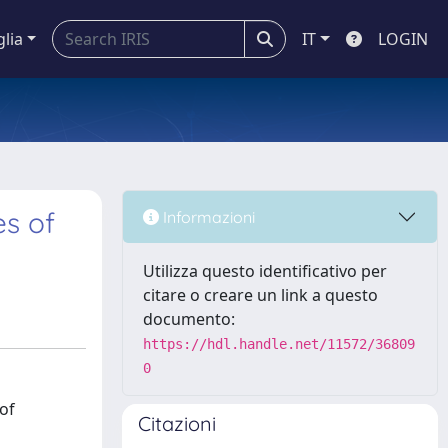
glia
IT
LOGIN
es of
Informazioni
Utilizza questo identificativo per
citare o creare un link a questo
documento:
https://hdl.handle.net/11572/36809
0
 of
Citazioni