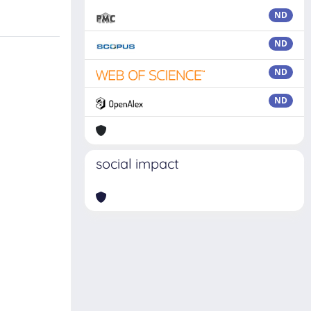
ND
ND
ND
ND
social impact