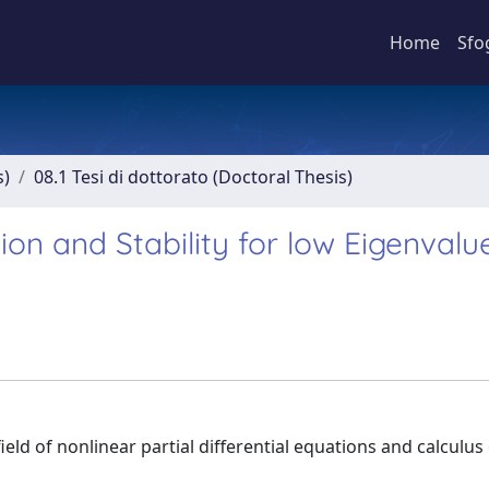
Home
Sfo
s)
08.1 Tesi di dottorato (Doctoral Thesis)
ion and Stability for low Eigenvalu
eld of nonlinear partial differential equations and calculus