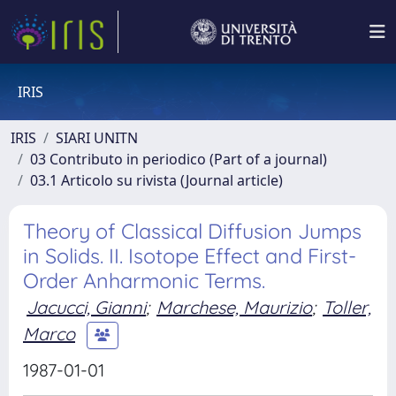
IRIS
IRIS
SIARI UNITN
03 Contributo in periodico (Part of a journal)
03.1 Articolo su rivista (Journal article)
Theory of Classical Diffusion Jumps
in Solids. II. Isotope Effect and First-
Order Anharmonic Terms.
Jacucci, Gianni
;
Marchese, Maurizio
;
Toller,
Marco
1987-01-01