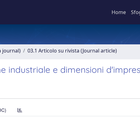
Home
Sfo
a journal)
03.1 Articolo su rivista (Journal article)
e industriale e dimensioni d'impre
DC)