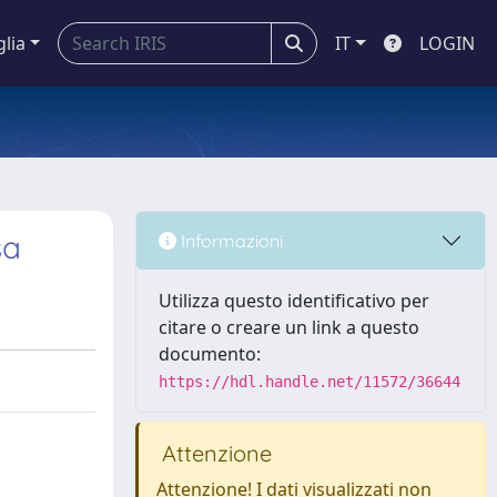
glia
IT
LOGIN
sa
Informazioni
Utilizza questo identificativo per
citare o creare un link a questo
documento:
https://hdl.handle.net/11572/36644
Attenzione
Attenzione! I dati visualizzati non