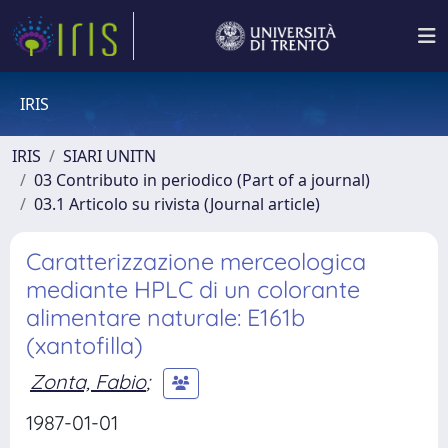
IRIS
IRIS
SIARI UNITN
03 Contributo in periodico (Part of a journal)
03.1 Articolo su rivista (Journal article)
Caratterizzazione merceologica
mediante HPLC di un colorante
alimentare naturale: E161b
(xantofilla)
Zonta, Fabio
;
1987-01-01