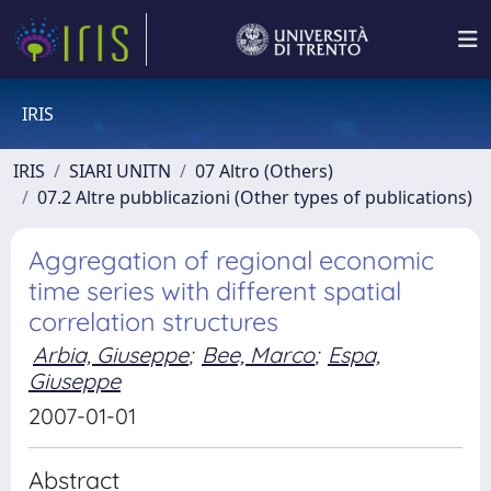
IRIS
IRIS
SIARI UNITN
07 Altro (Others)
07.2 Altre pubblicazioni (Other types of publications)
Aggregation of regional economic
time series with different spatial
correlation structures
Arbia, Giuseppe
;
Bee, Marco
;
Espa,
Giuseppe
2007-01-01
Abstract