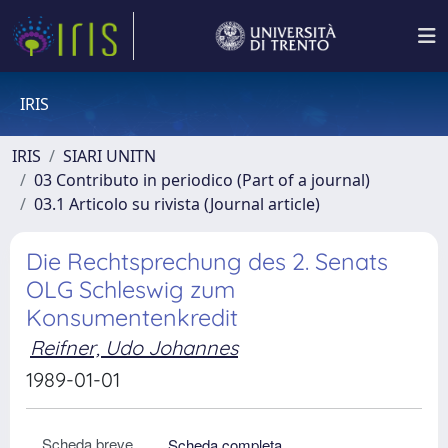
IRIS
IRIS
SIARI UNITN
03 Contributo in periodico (Part of a journal)
03.1 Articolo su rivista (Journal article)
Die Rechtsprechung des 2. Senats
OLG Schleswig zum
Konsumentenkredit
Reifner, Udo Johannes
1989-01-01
Scheda breve
Scheda completa