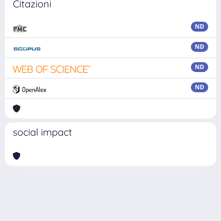
Citazioni
ND
ND
ND
ND
social impact
Powered by
IRIS
-
about IRIS
-