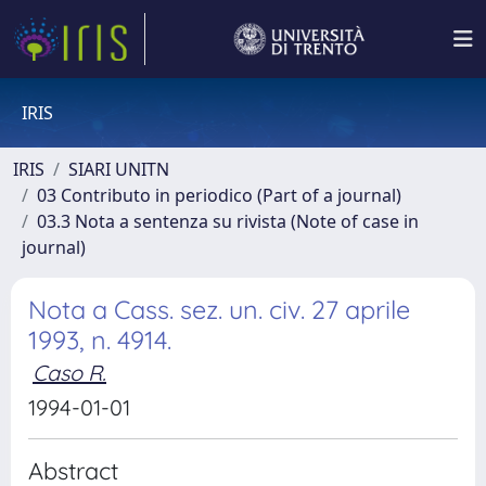
IRIS
IRIS
SIARI UNITN
03 Contributo in periodico (Part of a journal)
03.3 Nota a sentenza su rivista (Note of case in
journal)
Nota a Cass. sez. un. civ. 27 aprile
1993, n. 4914.
Caso R.
1994-01-01
Abstract