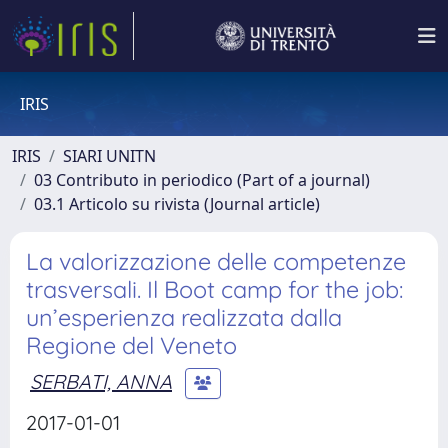
IRIS
IRIS
SIARI UNITN
03 Contributo in periodico (Part of a journal)
03.1 Articolo su rivista (Journal article)
La valorizzazione delle competenze
trasversali. Il Boot camp for the job:
un’esperienza realizzata dalla
Regione del Veneto
SERBATI, ANNA
2017-01-01