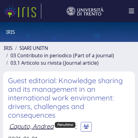
IRIS
IRIS
SIARI UNITN
03 Contributo in periodico (Part of a journal)
03.1 Articolo su rivista (Journal article)
Guest editorial: Knowledge sharing
and its management in an
international work environment:
drivers, challenges and
consequences
Caputo, Andrea
;
Penultimo