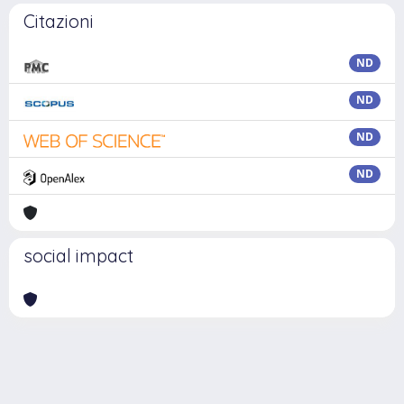
Citazioni
ND
ND
ND
ND
social impact
Powered by
IRIS
-
about IRIS
-