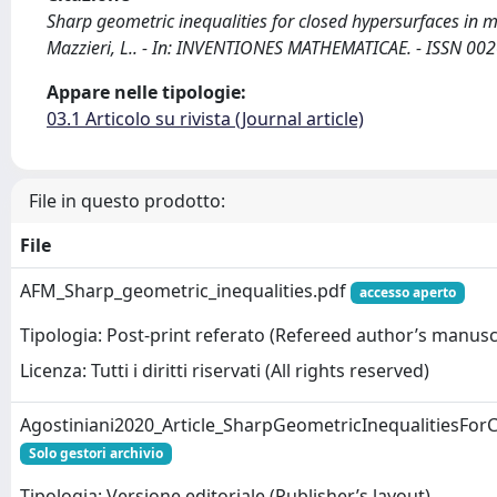
Sharp geometric inequalities for closed hypersurfaces in m
Mazzieri, L.. - In: INVENTIONES MATHEMATICAE. - ISSN 00
Appare nelle tipologie:
03.1 Articolo su rivista (Journal article)
File in questo prodotto:
File
AFM_Sharp_geometric_inequalities.pdf
accesso aperto
Tipologia: Post-print referato (Refereed author’s manusc
Licenza: Tutti i diritti riservati (All rights reserved)
Agostiniani2020_Article_SharpGeometricInequalitiesForC
Solo gestori archivio
Tipologia: Versione editoriale (Publisher’s layout)