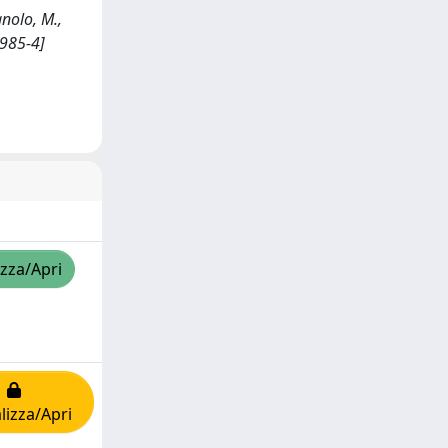
gnolo, M.,
0985-4]
izza/Apri
lizza/Apri