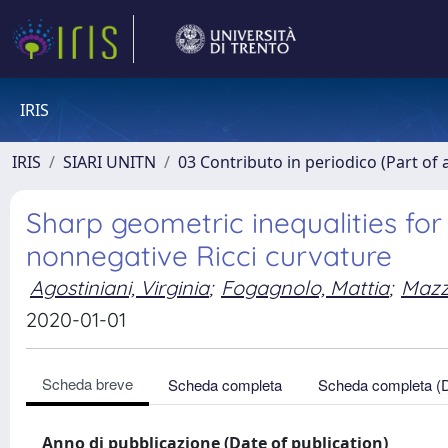
IRIS
IRIS
SIARI UNITN
03 Contributo in periodico (Part of 
Sharp geometric inequalities for
nonnegative Ricci curvature
Agostiniani, Virginia
;
Fogagnolo, Mattia
;
Mazz
2020-01-01
Scheda breve
Scheda completa
Scheda completa (
Anno di pubblicazione (Date of publication)