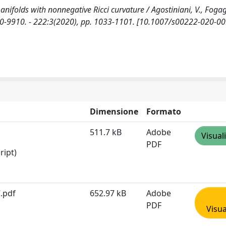
anifolds with nonnegative Ricci curvature / Agostiniani, V., Foga
20-9910. - 222:3(2020), pp. 1033-1101. [10.1007/s00222-020-0
Dimensione
Formato
511.7 kB
Adobe
Visual
PDF
ript)
.pdf
652.97 kB
Adobe
PDF
Visua