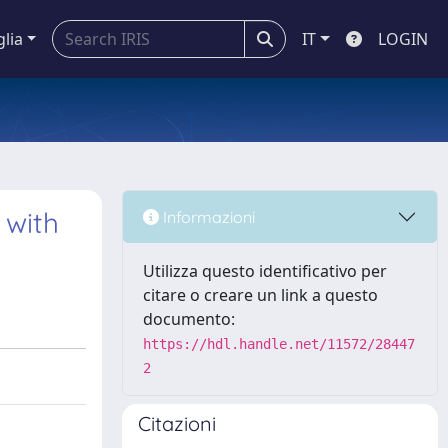
glia
IT
LOGIN
 with
Informazioni
Utilizza questo identificativo per
citare o creare un link a questo
documento:
https://hdl.handle.net/11572/28447
2
Citazioni