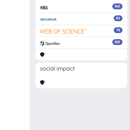
ND
83
78
ND
social impact