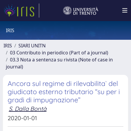
IRIS
IRIS
SIARI UNITN
03 Contributo in periodico (Part of a journal)
03.3 Nota a sentenza su rivista (Note of case in
journal)
Ancora sul regime di rilevabilita` del
giudicato esterno tributario “su per i
gradi di impugnazione”
S. Dalla Bontà
2020-01-01