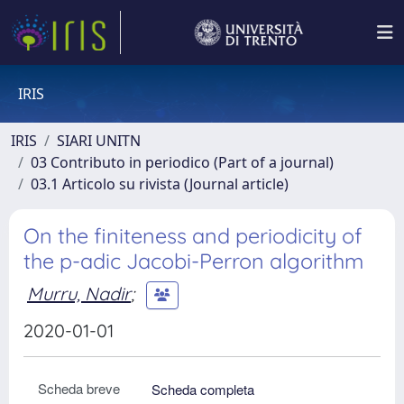
IRIS
IRIS
SIARI UNITN
03 Contributo in periodico (Part of a journal)
03.1 Articolo su rivista (Journal article)
On the finiteness and periodicity of
the p-adic Jacobi-Perron algorithm
Murru, Nadir
;
2020-01-01
Scheda breve
Scheda completa