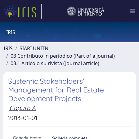
IRIS
IRIS
SIARI UNITN
03 Contributo in periodico (Part of a journal)
03.1 Articolo su rivista (Journal article)
Systemic Stakeholders’
Management for Real Estate
Development Projects
Caputo A
2013-01-01
Scheda breve
Scheda completa