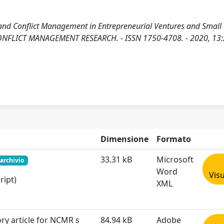
on and Conflict Management in Entrepreneurial Ventures and Smal
 CONFLICT MANAGEMENT RESEARCH. - ISSN 1750-4708. - 2020, 13:
Dimensione
Formato
33.31 kB
Microsoft
 archivio
Word
Visu
ript)
XML
ory article for NCMR s
84.94 kB
Adobe