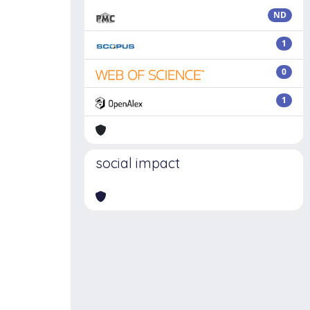
ND
1
0
1
social impact