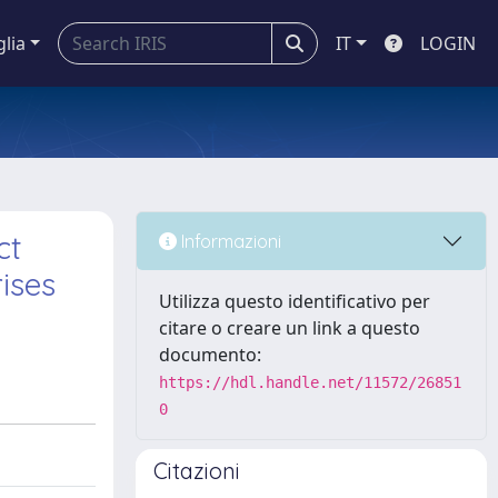
glia
IT
LOGIN
ct
Informazioni
ises
Utilizza questo identificativo per
citare o creare un link a questo
documento:
https://hdl.handle.net/11572/26851
0
Citazioni