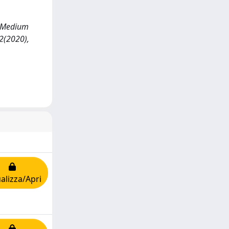
l Medium
2(2020),
alizza/Apri