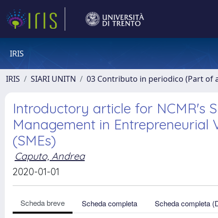
IRIS
IRIS
SIARI UNITN
03 Contributo in periodico (Part of 
Introductory article for NCMR's S
Management in Entrepreneurial 
(SMEs)
Caputo, Andrea
2020-01-01
Scheda breve
Scheda completa
Scheda completa (