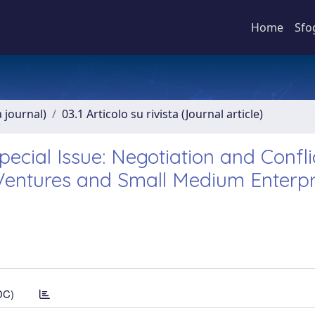
Home
Sfo
a journal)
03.1 Articolo su rivista (Journal article)
pecial Issue: Negotiation and Confli
Ventures and Small Medium Enterpr
DC)