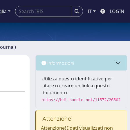
glia
IT
LOGIN
journal)
Informazioni
Utilizza questo identificativo per
citare o creare un link a questo
documento:
https://hdl.handle.net/11572/26562
Attenzione
Attenzione! I dati visualizzati non