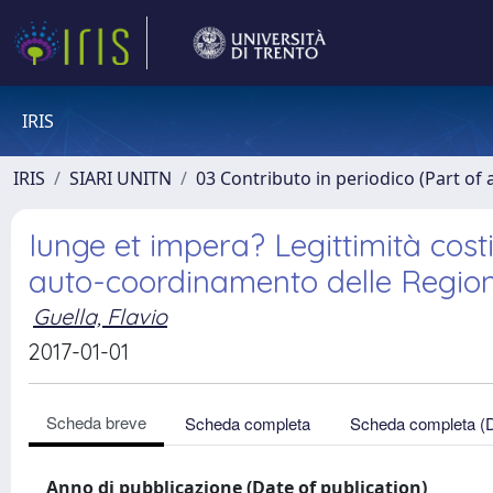
IRIS
IRIS
SIARI UNITN
03 Contributo in periodico (Part of 
Iunge et impera? Legittimità costit
auto-coordinamento delle Regioni 
Guella, Flavio
2017-01-01
Scheda breve
Scheda completa
Scheda completa (
Anno di pubblicazione (Date of publication)