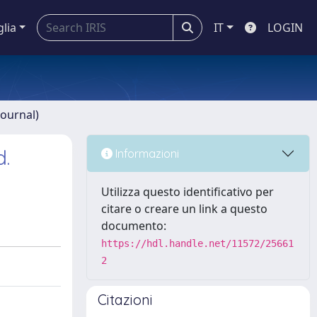
glia
IT
LOGIN
journal)
d.
Informazioni
Utilizza questo identificativo per
citare o creare un link a questo
documento:
https://hdl.handle.net/11572/25661
2
Citazioni