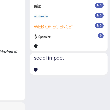
ND
ND
ND
0
iduzioni di
social impact