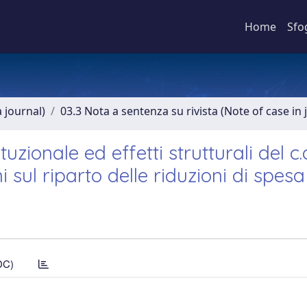
Home
Sfo
a journal)
03.3 Nota a sentenza su rivista (Note of case in 
uzionale ed effetti strutturali del c.
sul riparto delle riduzioni di spesa
DC)