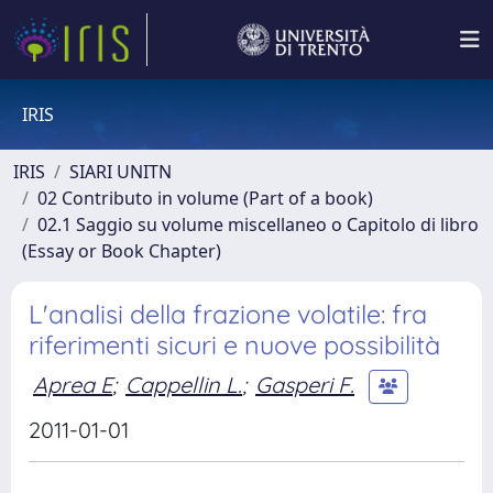
IRIS
IRIS
SIARI UNITN
02 Contributo in volume (Part of a book)
02.1 Saggio su volume miscellaneo o Capitolo di libro
(Essay or Book Chapter)
L'analisi della frazione volatile: fra
riferimenti sicuri e nuove possibilità
Aprea E
;
Cappellin L.
;
Gasperi F.
2011-01-01