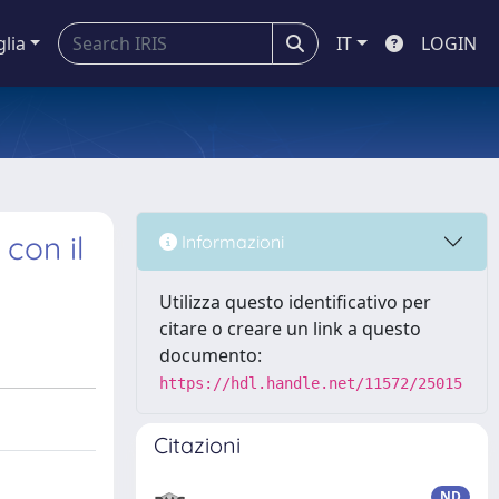
glia
IT
LOGIN
 con il
Informazioni
Utilizza questo identificativo per
citare o creare un link a questo
documento:
https://hdl.handle.net/11572/25015
Citazioni
ND