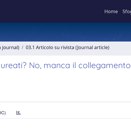
Home
Sfo
a journal)
03.1 Articolo su rivista (Journal article)
 laureati? No, manca il collegamento
DC)