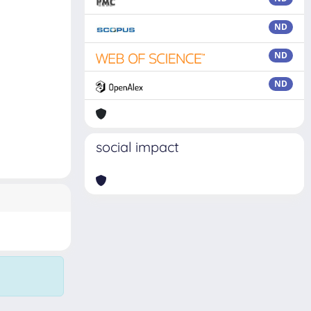
ND
ND
ND
social impact