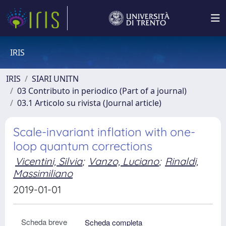
IRIS
IRIS
SIARI UNITN
03 Contributo in periodico (Part of a journal)
03.1 Articolo su rivista (Journal article)
Scale-invariant inflation with one-
loop quantum corrections
Vicentini, Silvia
;
Vanzo, Luciano
;
Rinaldi,
Massimiliano
2019-01-01
Scheda breve
Scheda completa