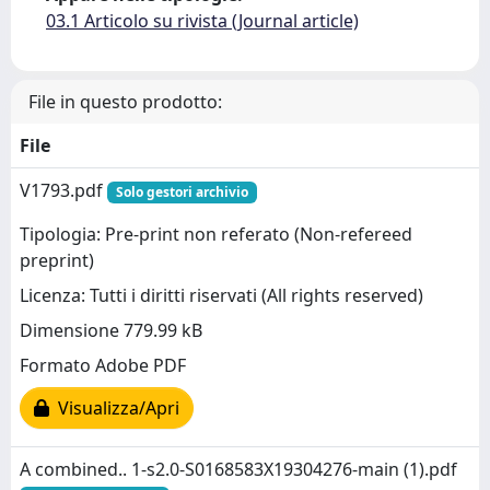
03.1 Articolo su rivista (Journal article)
File in questo prodotto:
File
V1793.pdf
Solo gestori archivio
Tipologia: Pre-print non referato (Non-refereed
preprint)
Licenza: Tutti i diritti riservati (All rights reserved)
Dimensione 779.99 kB
Formato Adobe PDF
Visualizza/Apri
A combined.. 1-s2.0-S0168583X19304276-main (1).pdf