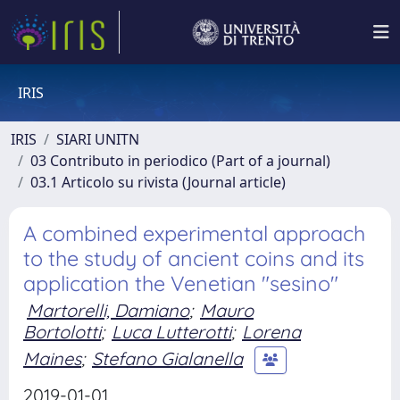
IRIS
IRIS
SIARI UNITN
03 Contributo in periodico (Part of a journal)
03.1 Articolo su rivista (Journal article)
A combined experimental approach
to the study of ancient coins and its
application the Venetian "sesino"
Martorelli, Damiano
;
Mauro
Bortolotti
;
Luca Lutterotti
;
Lorena
Maines
;
Stefano Gialanella
2019-01-01