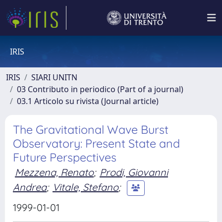
IRIS
IRIS
SIARI UNITN
03 Contributo in periodico (Part of a journal)
03.1 Articolo su rivista (Journal article)
The Gravitational Wave Burst
Observatory: Present State and
Future Perspectives
Mezzena, Renato
;
Prodi, Giovanni
Andrea
;
Vitale, Stefano
;
1999-01-01