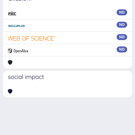
ND
ND
ND
ND
social impact
Powered by
IRIS
-
about IRIS
-
Utilizzo dei cookie
Copyright © 2026