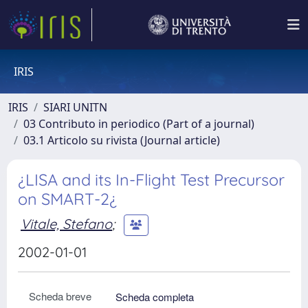
IRIS
IRIS
SIARI UNITN
03 Contributo in periodico (Part of a journal)
03.1 Articolo su rivista (Journal article)
¿LISA and its In-Flight Test Precursor
on SMART-2¿
Vitale, Stefano
;
2002-01-01
Scheda breve
Scheda completa