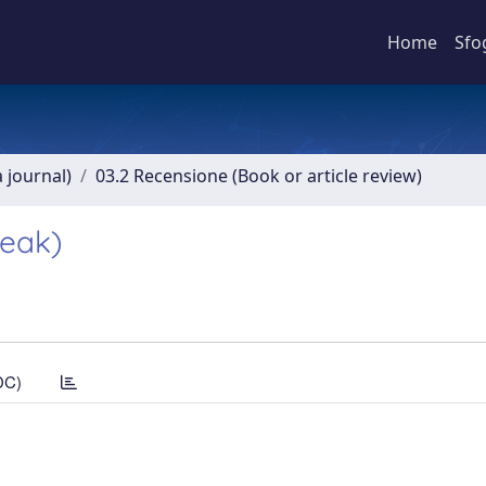
Home
Sfo
a journal)
03.2 Recensione (Book or article review)
reak)
DC)