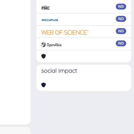
ND
ND
ND
ND
social impact