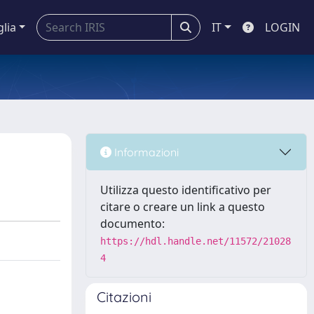
glia
IT
LOGIN
Informazioni
Utilizza questo identificativo per
citare o creare un link a questo
documento:
https://hdl.handle.net/11572/21028
4
Citazioni