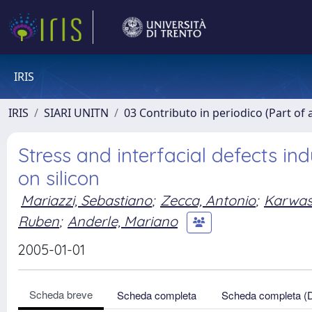
IRIS
IRIS
SIARI UNITN
03 Contributo in periodico (Part of 
Stress and interfacial defects 
on silicon
Mariazzi, Sebastiano
;
Zecca, Antonio
;
Karwas
Ruben
;
Anderle, Mariano
2005-01-01
Scheda breve
Scheda completa
Scheda completa (