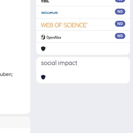
ND
ND
ND
social impact
Ruben;