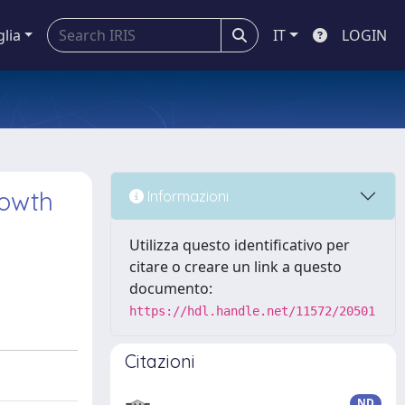
glia
IT
LOGIN
rowth
Informazioni
Utilizza questo identificativo per
citare o creare un link a questo
documento:
https://hdl.handle.net/11572/20501
Citazioni
ND