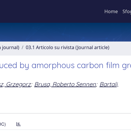
Home
Sfo
a journal)
03.1 Articolo su rivista (Journal article)
induced by amorphous carbon film g
z, Grzegorz
;
Brusa, Roberto Sennen
;
Bartali,
DC)