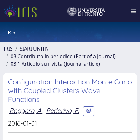
IRIS
IRIS
SIARI UNITN
03 Contributo in periodico (Part of a journal)
03.1 Articolo su rivista (Journal article)
Configuration Interaction Monte Carlo
with Coupled Clusters Wave
Functions
Roggero, A.
;
Pederiva, F.
2016-01-01