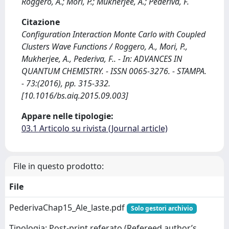
Roggero, A.; Mori, P.; Mukherjee, A.; Pederiva, F.
Citazione
Configuration Interaction Monte Carlo with Coupled
Clusters Wave Functions / Roggero, A., Mori, P.,
Mukherjee, A., Pederiva, F.. - In: ADVANCES IN
QUANTUM CHEMISTRY. - ISSN 0065-3276. - STAMPA.
- 73:(2016), pp. 315-332.
[10.1016/bs.aiq.2015.09.003]
Appare nelle tipologie:
03.1 Articolo su rivista (Journal article)
File in questo prodotto:
File
PederivaChap15_Ale_laste.pdf
Solo gestori archivio
Tipologia: Post-print referato (Refereed author’s