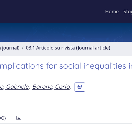
Home
Sfo
a journal)
03.1 Articolo su rivista (Journal article)
plications for social inequalities i
o, Gabriele
;
Barone, Carlo
;
DC)