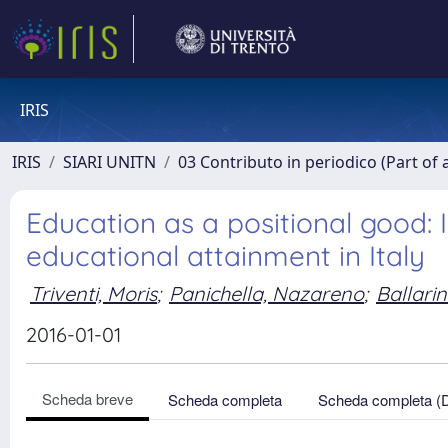
IRIS
IRIS
SIARI UNITN
03 Contributo in periodico (Part of 
Education as a positional good: Im
educational attainment in Italy
Triventi, Moris
;
Panichella, Nazareno
;
Ballarin
2016-01-01
Scheda breve
Scheda completa
Scheda completa (