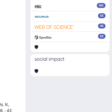
ND
55
45
65
social impact
a, N.,
. - 43: