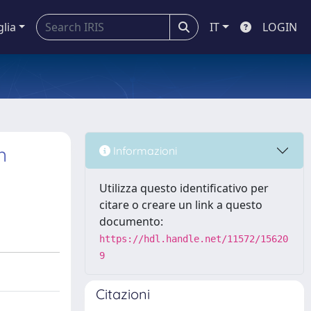
glia
IT
LOGIN
n
Informazioni
Utilizza questo identificativo per
citare o creare un link a questo
documento:
https://hdl.handle.net/11572/15620
9
Citazioni