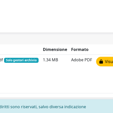
Dimensione
Formato
df
1.34 MB
Adobe PDF
Solo gestori archivio
Visua
diritti sono riservati, salvo diversa indicazione