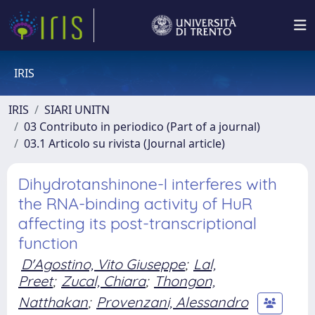
IRIS
IRIS
SIARI UNITN
03 Contributo in periodico (Part of a journal)
03.1 Articolo su rivista (Journal article)
Dihydrotanshinone-I interferes with
the RNA-binding activity of HuR
affecting its post-transcriptional
function
D'Agostino, Vito Giuseppe
;
Lal,
Preet
;
Zucal, Chiara
;
Thongon,
Natthakan
;
Provenzani, Alessandro