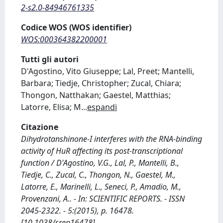
2-s2.0-84946761335
Codice WOS (WOS identifier)
WOS:000364382200001
Tutti gli autori
D'Agostino, Vito Giuseppe; Lal, Preet; Mantelli,
Barbara; Tiedje, Christopher; Zucal, Chiara;
Thongon, Natthakan; Gaestel, Matthias;
Latorre, Elisa; M
...
espandi
Citazione
Dihydrotanshinone-I interferes with the RNA-binding
activity of HuR affecting its post-transcriptional
function / D'Agostino, V.G., Lal, P., Mantelli, B.,
Tiedje, C., Zucal, C., Thongon, N., Gaestel, M.,
Latorre, E., Marinelli, L., Seneci, P., Amadio, M.,
Provenzani, A.. - In: SCIENTIFIC REPORTS. - ISSN
2045-2322. - 5:(2015), p. 16478.
[10.1038/srep16478]