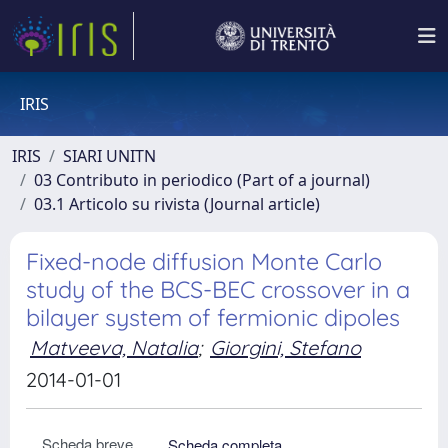
IRIS
IRIS
SIARI UNITN
03 Contributo in periodico (Part of a journal)
03.1 Articolo su rivista (Journal article)
Fixed-node diffusion Monte Carlo
study of the BCS-BEC crossover in a
bilayer system of fermionic dipoles
Matveeva, Natalia
;
Giorgini, Stefano
2014-01-01
Scheda breve
Scheda completa