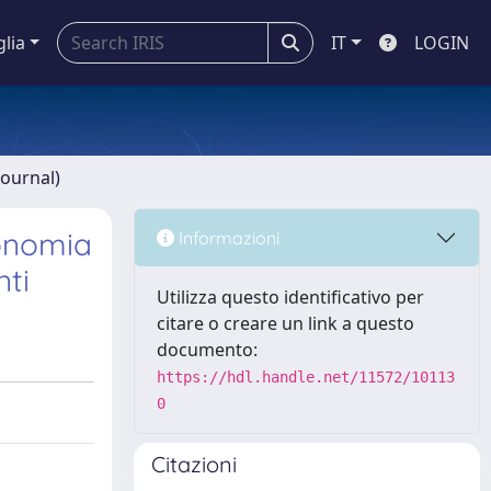
glia
IT
LOGIN
journal)
tonomia
Informazioni
nti
Utilizza questo identificativo per
citare o creare un link a questo
documento:
https://hdl.handle.net/11572/10113
0
Citazioni