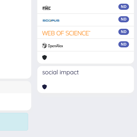
ND
ND
ND
ND
social impact