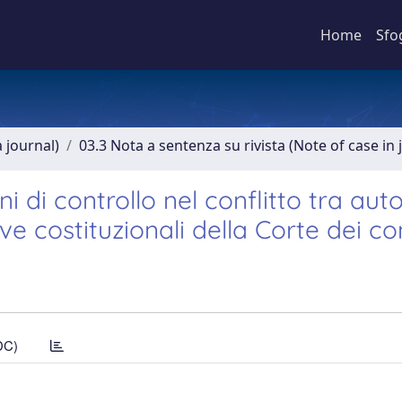
Home
Sfo
a journal)
03.3 Nota a sentenza su rivista (Note of case in 
ni di controllo nel conflitto tra au
ve costituzionali della Corte dei co
DC)