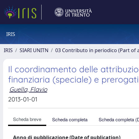
IRIS
IRIS
SIARI UNITN
03 Contributo in periodico (Part of 
Il coordinamento delle attribuzio
finanziaria (speciale) e prerogati
Guella, Flavio
2013-01-01
Scheda breve
Scheda completa
Scheda completa (
Anno di pubblicazione (Date of publication)