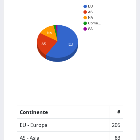
EU
AS
NA
Contin…
SA
NA
AS
EU
Continente
#
EU - Europa
205
AS - Asia
83