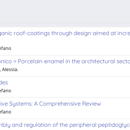
ganic roof-coatings through design aimed at incre
tefano
nico = Porcelain enamel in the architectural sect
 Alessia.
des
tefano
ive Systems: A Comprehensive Review
tefano
mbly and regulation of the peripheral peptidogly