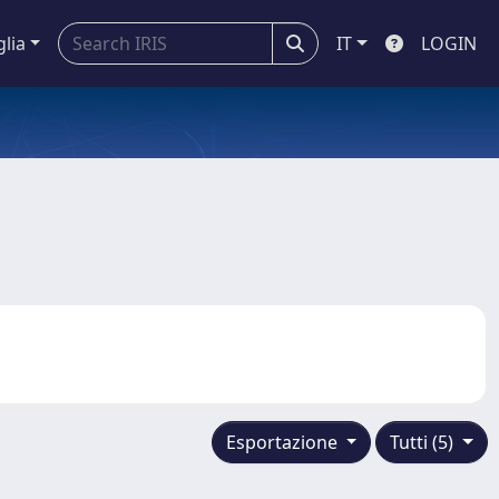
glia
IT
LOGIN
Esportazione
Tutti (5)