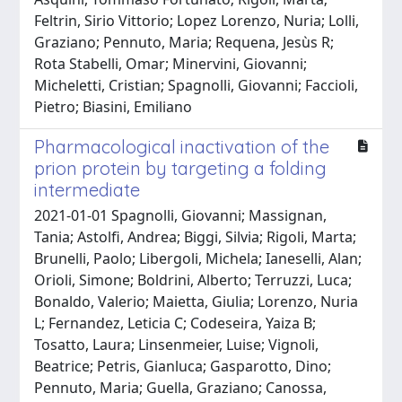
Feltrin, Sirio Vittorio; Lopez Lorenzo, Nuria; Lolli,
Graziano; Pennuto, Maria; Requena, Jesùs R;
Rota Stabelli, Omar; Minervini, Giovanni;
Micheletti, Cristian; Spagnolli, Giovanni; Faccioli,
Pietro; Biasini, Emiliano
Pharmacological inactivation of the
prion protein by targeting a folding
intermediate
2021-01-01 Spagnolli, Giovanni; Massignan,
Tania; Astolfi, Andrea; Biggi, Silvia; Rigoli, Marta;
Brunelli, Paolo; Libergoli, Michela; Ianeselli, Alan;
Orioli, Simone; Boldrini, Alberto; Terruzzi, Luca;
Bonaldo, Valerio; Maietta, Giulia; Lorenzo, Nuria
L; Fernandez, Leticia C; Codeseira, Yaiza B;
Tosatto, Laura; Linsenmeier, Luise; Vignoli,
Beatrice; Petris, Gianluca; Gasparotto, Dino;
Pennuto, Maria; Guella, Graziano; Canossa,