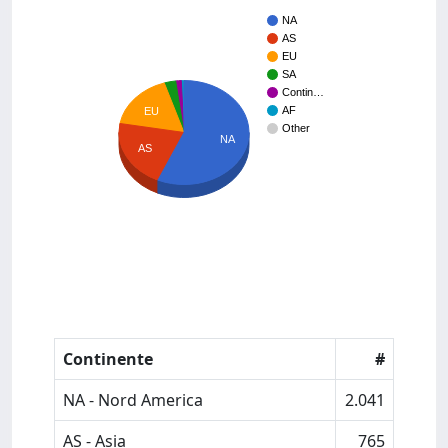
NA
AS
EU
SA
Contin…
AF
EU
Other
NA
AS
Continente
#
NA - Nord America
2.041
AS - Asia
765