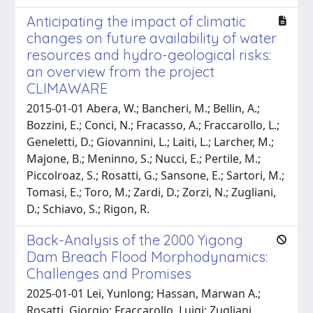
Anticipating the impact of climatic
changes on future availability of water
resources and hydro-geological risks:
an overview from the project
CLIMAWARE
2015-01-01 Abera, W.; Bancheri, M.; Bellin, A.;
Bozzini, E.; Conci, N.; Fracasso, A.; Fraccarollo, L.;
Geneletti, D.; Giovannini, L.; Laiti, L.; Larcher, M.;
Majone, B.; Meninno, S.; Nucci, E.; Pertile, M.;
Piccolroaz, S.; Rosatti, G.; Sansone, E.; Sartori, M.;
Tomasi, E.; Toro, M.; Zardi, D.; Zorzi, N.; Zugliani,
D.; Schiavo, S.; Rigon, R.
Back-Analysis of the 2000 Yigong
Dam Breach Flood Morphodynamics:
Challenges and Promises
2025-01-01 Lei, Yunlong; Hassan, Marwan A.;
Rosatti, Giorgio; Fraccarollo, Luigi; Zugliani,