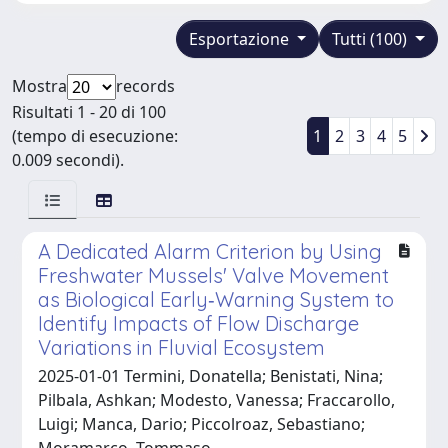
Esportazione
Tutti (100)
Mostra
records
Risultati 1 - 20 di 100
(tempo di esecuzione:
1
2
3
4
5
0.009 secondi).
A Dedicated Alarm Criterion by Using
Freshwater Mussels' Valve Movement
as Biological Early‐Warning System to
Identify Impacts of Flow Discharge
Variations in Fluvial Ecosystem
2025-01-01 Termini, Donatella; Benistati, Nina;
Pilbala, Ashkan; Modesto, Vanessa; Fraccarollo,
Luigi; Manca, Dario; Piccolroaz, Sebastiano;
Moramarco, Tommaso