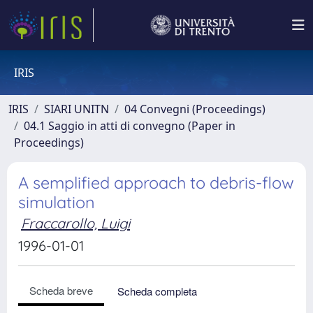
IRIS
IRIS
SIARI UNITN
04 Convegni (Proceedings)
04.1 Saggio in atti di convegno (Paper in
Proceedings)
A semplified approach to debris-flow
simulation
Fraccarollo, Luigi
1996-01-01
Scheda breve
Scheda completa