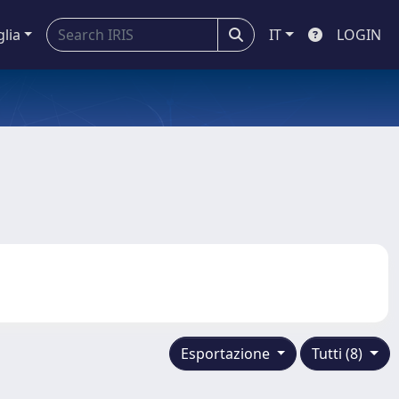
glia
IT
LOGIN
Esportazione
Tutti (8)