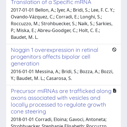
Translation of a Specific mRNA
2017-01-01 Bellon, A.; Iyer, A.; Bridi, S.; Lee, F. C. Y.;
Ovando-Vázquez, C.; Corradi, E.; Longhi, S.;
Roccuzzo, M.; Strohbuecker, S.; Naik, S.; Sarkies,
P.; Miska, E.; Abreu-Goodger, C.; Holt, C. E.;
Baudet, M. L.
Noggin 1 overexpression in retinal
progenitors affects bipolar cell
generation
2016-01-01 Messina, A.; Bridi, S.; Bozza, A.; Bozzi,
Y.; Baudet, M. L.; Casarosa, S.
Precursor miRNAs are trafficked along
axons associated with vesicles and
locally processed to regulate growth
cone steering
2018-01-01 Corradi, Eloina; Gavoci, Antoneta;
Strohbuecker, Stephanie Elisabeth; Roccuzzo,