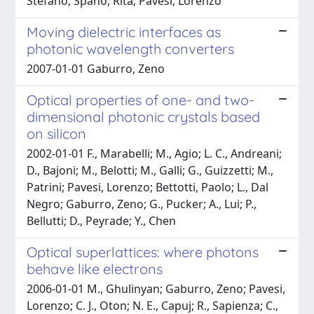
Stefano; Spano, Rita; Pavesi, Lorenzo
Moving dielectric interfaces as
photonic wavelength converters
2007-01-01 Gaburro, Zeno
Optical properties of one- and two-
dimensional photonic crystals based
on silicon
2002-01-01 F., Marabelli; M., Agio; L. C., Andreani;
D., Bajoni; M., Belotti; M., Galli; G., Guizzetti; M.,
Patrini; Pavesi, Lorenzo; Bettotti, Paolo; L., Dal
Negro; Gaburro, Zeno; G., Pucker; A., Lui; P.,
Bellutti; D., Peyrade; Y., Chen
Optical superlattices: where photons
behave like electrons
2006-01-01 M., Ghulinyan; Gaburro, Zeno; Pavesi,
Lorenzo; C. J., Oton; N. E., Capuj; R., Sapienza; C.,