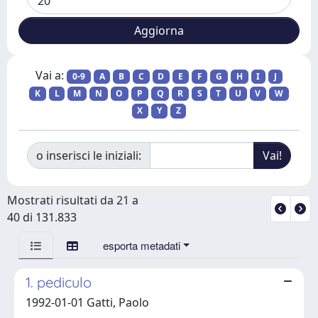
Vai a:
0-9
A
B
C
D
E
F
G
H
I
J
K
L
M
N
O
P
Q
R
S
T
U
V
W
X
Y
Z
o inserisci le iniziali:
Mostrati risultati da 21 a
40 di 131.833
esporta metadati
1. pediculo
1992-01-01 Gatti, Paolo