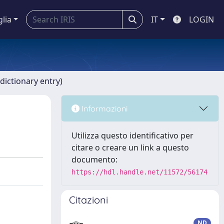
glia
IT
LOGIN
dictionary entry)
Informazioni
Utilizza questo identificativo per
citare o creare un link a questo
documento:
https://hdl.handle.net/11572/56174
Citazioni
ND