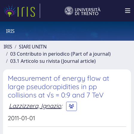
IRIS
IRIS
SIARI UNITN
03 Contributo in periodico (Part of a journal)
03.1 Articolo su rivista (Journal article)
Measurement of energy flow at
large pseudorapidities in pp
collisions at √s = 0:9 and 7 TeV
Lazzizzera, Ignazio
;
2011-01-01