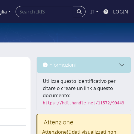
glia
IT
LOGIN
Informazioni
Utilizza questo identificativo per
citare o creare un link a questo
documento:
https://hdl.handle.net/11572/99449
Attenzione
Attenzione! I dati visualizzati non