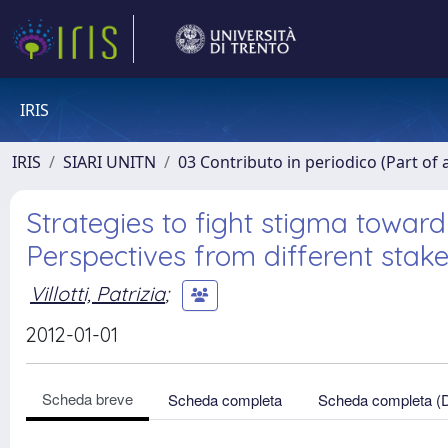
IRIS
IRIS
SIARI UNITN
03 Contributo in periodico (Part of 
Strategies to fight stigma toward
Perspectives from different stake
Villotti, Patrizia
;
2012-01-01
Scheda breve
Scheda completa
Scheda completa (