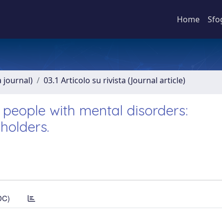
Home
Sfo
a journal)
03.1 Articolo su rivista (Journal article)
 people with mental disorders:
holders.
DC)