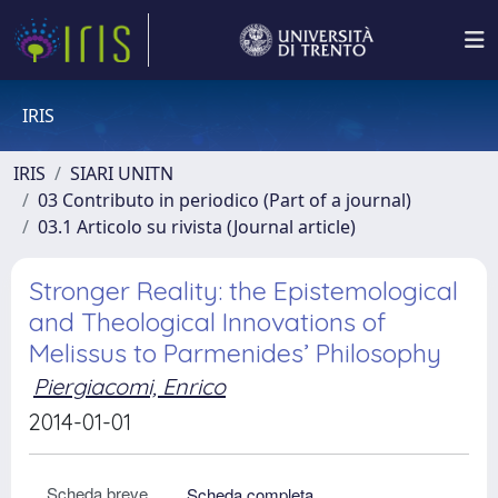
IRIS
IRIS
SIARI UNITN
03 Contributo in periodico (Part of a journal)
03.1 Articolo su rivista (Journal article)
Stronger Reality: the Epistemological
and Theological Innovations of
Melissus to Parmenides’ Philosophy
Piergiacomi, Enrico
2014-01-01
Scheda breve
Scheda completa