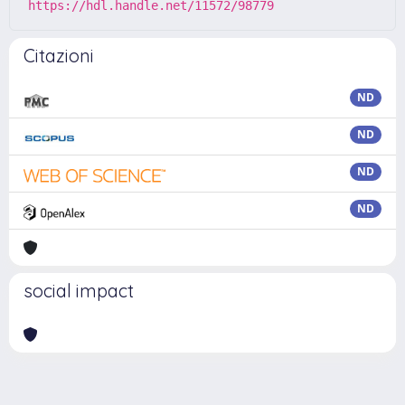
https://hdl.handle.net/11572/98779
Citazioni
ND
ND
ND
ND
social impact