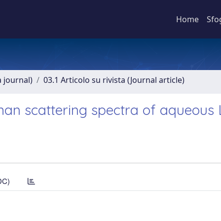
Home
Sfo
a journal)
03.1 Articolo su rivista (Journal article)
an scattering spectra of aqueous L
DC)