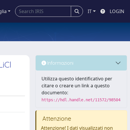
glia
IT
LOGIN
iCl
Informazioni
Utilizza questo identificativo per
citare o creare un link a questo
documento:
https://hdl.handle.net/11572/98504
Attenzione
Attenzione! I dati visualizzati non