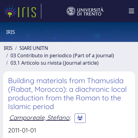
IRIS
IRIS
SIARI UNITN
03 Contributo in periodico (Part of a journal)
03.1 Articolo su rivista (Journal article)
Building materials from Thamusida
(Rabat, Morocco): a diachronic local
production from the Roman to the
Islamic period
Camporeale, Stefano
;
2011-01-01